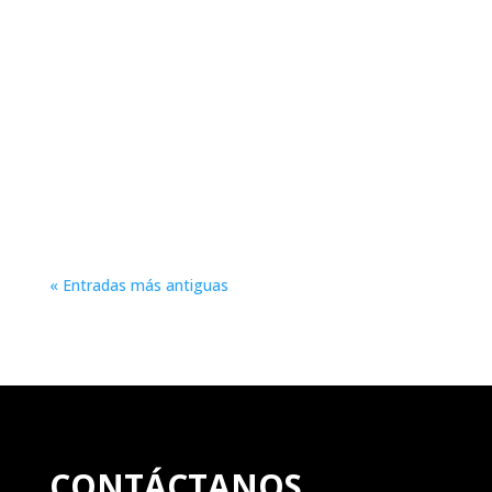
El mundo está saturado de servicios y
productos de empresas que ejercen un "control
secreto" sobre nuestra forma de vida. En 1951,
el diseñador industrial estadounidense de origen
francés Raymond Loewy describió un día típico
"del hombre medio" desde que se levanta...
« Entradas más antiguas
CONTÁCTANOS