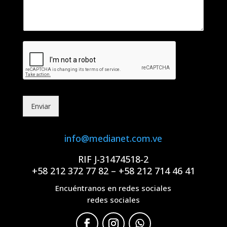
s
a
j
e
Enviar
info@medianet.com.ve
RIF J-31474518-2
+58 212 372 77 82 – +58 212 714 46 41
Encuéntranos en redes sociales
redes sociales