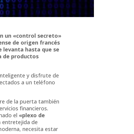
n un «control secreto»
dense de origen francés
 levanta hasta que se
a de productos
nteligente y disfrute de
nectados a un teléfono
re de la puerta también
rvicios financieros.
nado el
«plexo de
 entretejida de
moderna, necesita estar