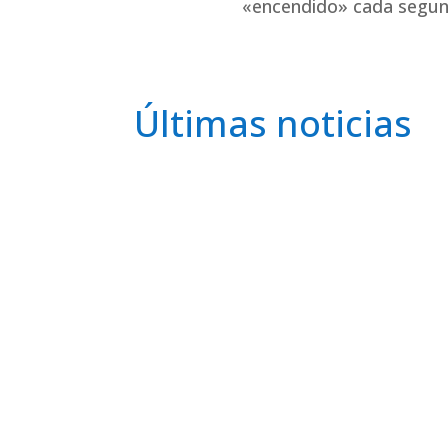
«encendido» cada segund
Últimas noticias
En el pasado reciente hemos visto avances te