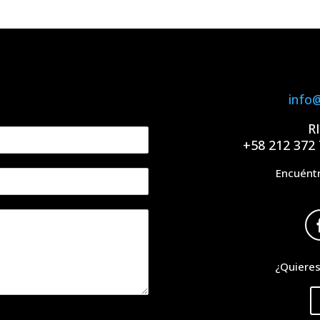
info
R
+58 212 372 
Encuéntr
¿Quieres