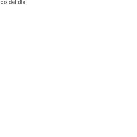
o del día.
cnológicos que cambiaron el estilo de vida de las personas.